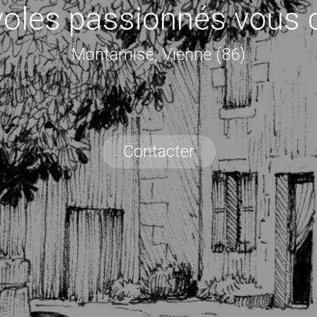
oles passionnés vous c
Montamisé, Vienne (86)
Contacter