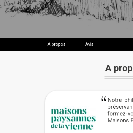
A propos
Avis
A prop
Notre phil
préservant
formez-v
Maisons 